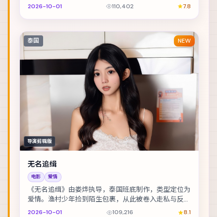
前的旧案。主演包括舒淇、古天乐、桂纶镁 等，表演...
2026-10-01
110,402
7.8
泰国
NEW
导演剪辑版
无名追缉
电影
爱情
《无名追缉》由娄烨执导，泰国班底制作，类型定位为
爱情。渔村少年捡到陌生包裹，从此被卷入走私与反走
私的漩涡。主演包括赵丽颖、张震、木村拓哉 等，表...
2026-10-01
109,216
8.1