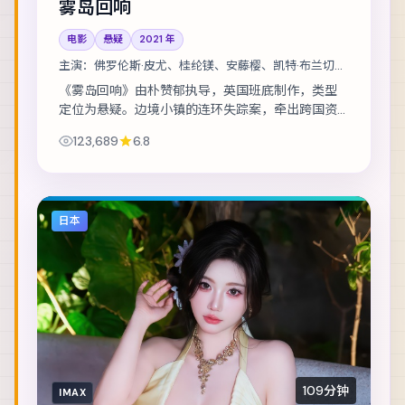
雾岛回响
电影
悬疑
2021
年
主演：
佛罗伦斯·皮尤、桂纶镁、安藤樱、凯特·布兰切特
等
《雾岛回响》由朴赞郁执导，英国班底制作，类型
定位为悬疑。边境小镇的连环失踪案，牵出跨国资
金与家族恩怨。主演包括佛罗伦斯·皮尤、桂纶镁、
123,689
6.8
安藤樱 等，表演层次丰富。镜头语言克制而富...
日本
109分钟
IMAX