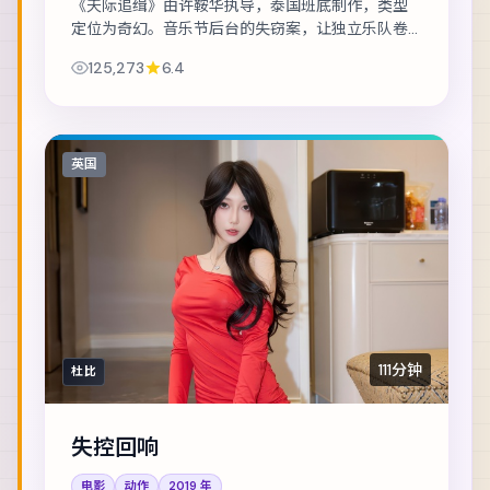
《天际追缉》由许鞍华执导，泰国班底制作，类型
定位为奇幻。音乐节后台的失窃案，让独立乐队卷
入更大的阴谋。主演包括木村拓哉、提莫西·查拉
125,273
6.4
梅、凯特·布兰切特 等，表演层次丰富。美术与...
英国
111分钟
杜比
失控回响
电影
动作
2019
年