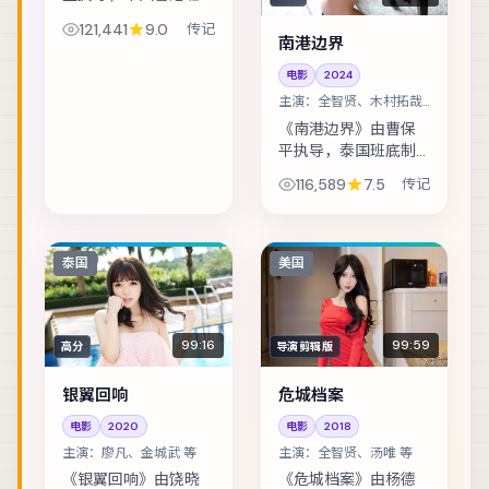
底制作，类型定位为
121,441
9.0
传记
传记。雨夜里的匿名
南港边界
来电，把几位素不相
电影
2024
识的人推向同一条危
主演：
全智贤、木村拓哉
途。主演包括汤唯、
等
张译、木村拓哉 等...
《南港边界》由曹保
平执导，泰国班底制
作，类型定位为传
116,589
7.5
传记
记。假释犯回到社区
的第一天，就收到威
胁要他还一笔不存在
的债。主演包括全智
泰国
美国
贤、木村拓哉、黄渤 ...
99:16
99:59
高分
导演剪辑版
银翼回响
危城档案
电影
2020
电影
2018
主演：
廖凡、金城武 等
主演：
全智贤、汤唯 等
《银翼回响》由饶晓
《危城档案》由杨德