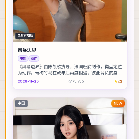
导演剪辑版
风暴边界
电影
动作
《风暴边界》由陈凯歌执导，法国班底制作，类型定位
为动作。青梅竹马在成年后再度相遇，彼此背负的身份
却水火不容。主演包括佛罗伦斯·皮尤、李光洁、周迅...
2026-11-25
75,735
7.2
中国
NEW