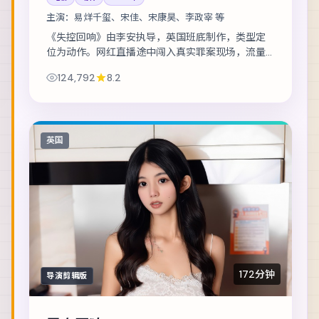
主演：
易烊千玺、宋佳、宋康昊、李政宰 等
《失控回响》由李安执导，英国班底制作，类型定
位为动作。网红直播途中闯入真实罪案现场，流量
与良知正面冲突。主演包括易烊千玺、宋佳、宋康
124,792
8.2
昊 等，表演层次丰富。节奏层层推进，伏笔在第...
英国
172分钟
导演剪辑版