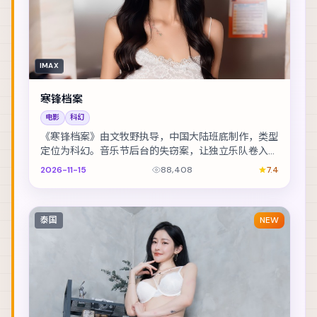
IMAX
寒锋档案
电影
科幻
《寒锋档案》由文牧野执导，中国大陆班底制作，类型
定位为科幻。音乐节后台的失窃案，让独立乐队卷入更
大的阴谋。主演包括雷佳音、朱一龙、张译 等，表演...
2026-11-15
88,408
7.4
泰国
NEW