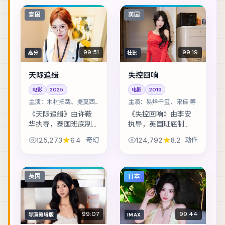
泰国
英国
99:51
99:19
高分
杜比
天际追缉
失控回响
电影
2025
电影
2019
主演：
木村拓哉、提莫西·
主演：
易烊千玺、宋佳 等
查拉梅 等
《天际追缉》由许鞍
《失控回响》由李安
华执导，泰国班底制
执导，英国班底制
作，类型定位为奇
作，类型定位为动
125,273
6.4
奇幻
124,792
8.2
动作
幻。音乐节后台的失
作。网红直播途中闯
窃案，让独立乐队卷
入真实罪案现场，流
入更大的阴谋。主演
量与良知正面冲突。
包括木村拓哉、提莫
主演包括易烊千玺、
英国
日本
西·查拉梅、凯特·布...
宋佳、宋康昊 等，表
演...
99:07
99:44
导演剪辑版
IMAX