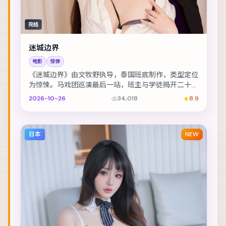
完结
迷城边界
电影
惊悚
《迷城边界》由文牧野执导，泰国班底制作，类型定位
为惊悚。马戏团巡演最后一站，班主与学徒揭开二十年
前的旧案。主演包括绫野刚、基里安·墨菲、河正宇 ...
2026-10-26
34,018
8.9
日本
NEW