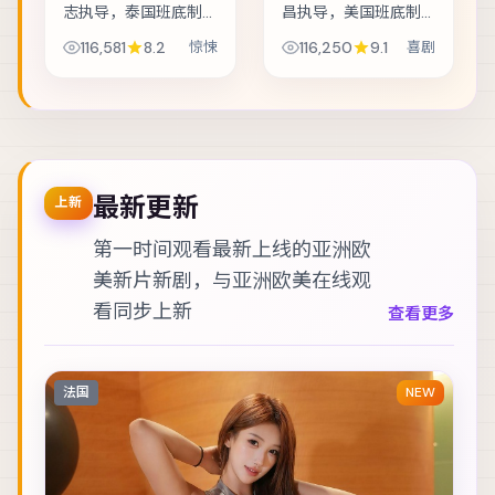
志执导，泰国班底制
昌执导，美国班底制
作，类型定位为惊
作，类型定位为喜
116,581
8.2
惊悚
116,250
9.1
喜剧
悚。双胞胎互换身份
剧。渔村少年捡到陌
试探婚姻，却在玩笑
生包裹，从此被卷入
失控后难以收场。主
走私与反走私的漩
演包括廖凡、金城
涡。主演包括全智
武、彭于晏 等，表演
贤、汤唯、孙艺珍
层...
等，表...
最新更新
上新
第一时间观看最新上线的亚洲欧
美新片新剧，与
亚洲欧美在线观
看
同步上新
查看更多
法国
NEW