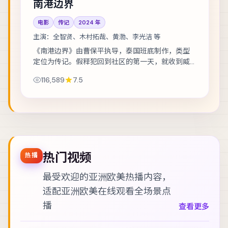
南港边界
电影
传记
2024
年
主演：
全智贤、木村拓哉、黄渤、李光洁 等
《南港边界》由曹保平执导，泰国班底制作，类型
定位为传记。假释犯回到社区的第一天，就收到威
胁要他还一笔不存在的债。主演包括全智贤、木村
116,589
7.5
拓哉、黄渤 等，表演层次丰富。节奏层层推进，...
热门视频
热播
最受欢迎的亚洲欧美热播内容，
适配
亚洲欧美在线观看
全场景点
播
查看更多