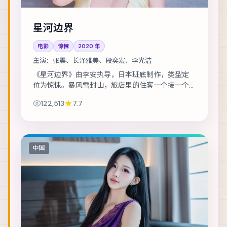
星河边界
电影
惊悚
2020
年
主演：
张震、长泽雅美、段奕宏、李光洁
《星河边界》由李安执导，日本班底制作，类型定
位为惊悚。暴风雪封山，旅店里的住客一个接一个
消失。主演包括张震、长泽雅美、段奕宏 等，表演
122,513
7.7
层次丰富。镜头语言克制而富有张力，情绪在留...
中国