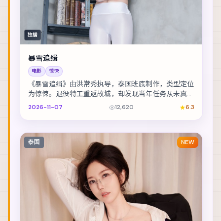
独播
暴雪追缉
电影
惊悚
《暴雪追缉》由洪常秀执导，泰国班底制作，类型定位
为惊悚。退役特工重返故城，却发现当年任务从未真正
结束。主演包括提莫西·查拉梅、张震、胡歌 等，表...
2026-11-07
12,620
6.3
泰国
NEW