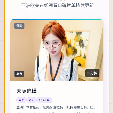
亚洲欧美在线观看
口碑片单持续更新
泰国
111分钟
高分
天际追缉
电影
奇幻
2025
年
主演：
木村拓哉、提莫西·查拉梅、凯特·布兰切特、桂纶
镁 等