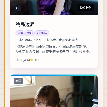
120分钟
4K
终局边界
电影
传记
2026
年
主演：
汤唯、张译、木村拓哉、佛罗伦斯·皮尤
《终局边界》由王家卫执导，中国香港班底制作，
类型定位为传记。雨夜里的匿名来电，把几位素不
相识的人推向同一条危途。主演包括汤唯、张译、
121,441
9.0
木村拓哉 等，表演层次丰富。在类型框架内尝试...
泰国