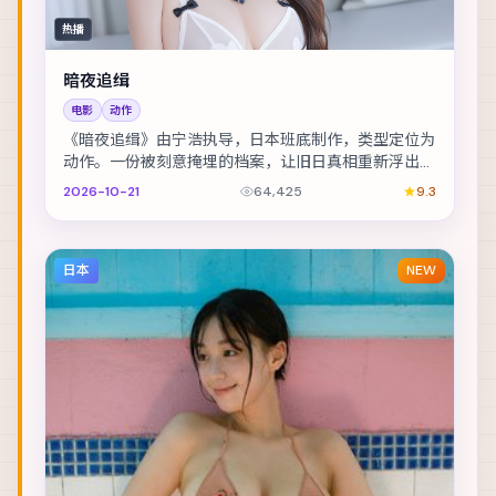
热播
暗夜追缉
电影
动作
《暗夜追缉》由宁浩执导，日本班底制作，类型定位为
动作。一份被刻意掩埋的档案，让旧日真相重新浮出水
面。主演包括周迅、孔刘、舒淇 等，表演层次丰富。...
2026-10-21
64,425
9.3
日本
NEW