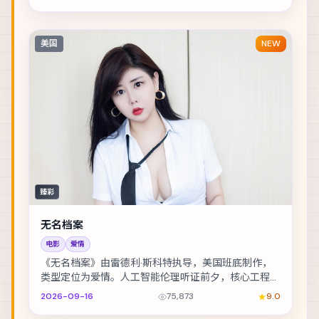
美国
NEW
臻彩
无名档案
电影
爱情
《无名档案》由雷德利·斯科特执导，美国班底制作，
类型定位为爱情。人工智能伦理听证前夕，核心工程师
离奇失联。主演包括彭于晏、桂纶镁、秦昊 等，表演...
2026-09-16
75,873
9.0