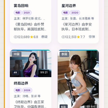
雾岛回响
星河边界
电影
2021
电影
2020
主演：
佛罗伦斯·皮尤、桂
主演：
张震、长泽雅美 等
纶镁 等
《雾岛回响》由朴赞
《星河边界》由李安
郁执导，英国班底制
执导，日本班底制
作，类型定位为悬
作，类型定位为惊
123,689
6.8
悬疑
122,513
7.7
惊悚
疑。边境小镇的连环
悚。暴风雪封山，旅
失踪案，牵出跨国资
店里的住客一个接一
金与家族恩怨。主演
个消失。主演包括张
包括佛罗伦斯·皮尤、
震、长泽雅美、段奕
中国
泰国
桂纶镁、安藤樱 等...
宏 等，表演层次丰
富。...
99:21
4K
终局边界
电影
2026
主演：
汤唯、张译 等
《终局边界》由王家
卫执导，中国香港班
99:46
杜比