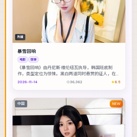
热播
暴雪回响
电影
惊悚
《暴雪回响》由丹尼斯·维伦纽瓦执导，韩国班底制
作，类型定位为惊悚。黑白两道同时悬赏的证人，在二
十四小时内穿越整座城。主演包括廖凡、赵丽颖、凯特
2026-11-14
36,362
6.5
·...
中国
NEW