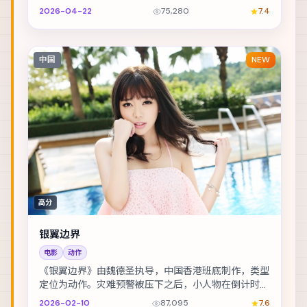
笔不存在的债。主演包括提莫西·查拉梅、白宇、全智...
2026-04-22
75,280
7.4
中国
NEW
高分
银翼边界
电影
动作
《银翼边界》由魏德圣执导，中国香港班底制作，类型
定位为动作。灾难预警被压下之后，小人物在倒计时里
做出艰难抉择。主演包括王凯、宋康昊、刘德华 等，...
2026-02-10
87,095
7.6