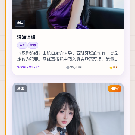
完结
深海追缉
电影
犯罪
《深海追缉》由滨口龙介执导，西班牙班底制作，类型
定位为犯罪。网红直播途中闯入真实罪案现场，流量与
良知正面冲突。主演包括提莫西·查拉梅、白宇、张震...
2026-08-22
39,686
8.0
法国
NEW