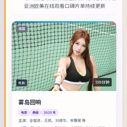
亚洲欧美在线观看
口碑片单持续更新
英国
139分钟
杜比
雾岛回响
电影
悬疑
2023
年
主演：
全智贤、王凯、刘德华、宋康昊 等