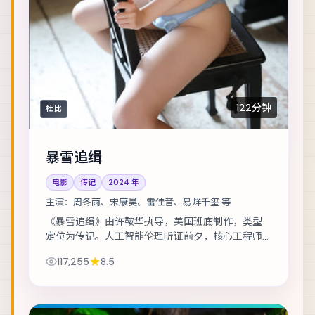
122分钟
杜比
暴雪追缉
电影
传记
2024
年
主演：
周冬雨、宋康昊、雷佳音、易烊千玺 等
《暴雪追缉》由许鞍华执导，美国班底制作，类型
定位为传记。人工智能伦理听证前夕，核心工程师
离奇失联。主演包括周冬雨、宋康昊、雷佳音 等，
117,255
8.5
表演层次丰富。群戏调度成熟，配角亦有完整动...