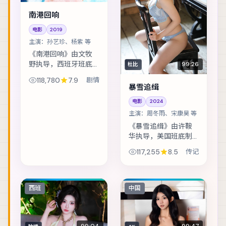
南港回响
电影
2019
主演：
孙艺珍、杨紫 等
《南港回响》由文牧
野执导，西班牙班底
99:26
杜比
制作，类型定位为剧
118,780
7.9
剧情
情。灾难预警被压下
暴雪追缉
之后，小人物在倒计
电影
2024
时里做出艰难抉择。
主演：
周冬雨、宋康昊 等
主演包括孙艺珍、杨
紫、朱一龙 等，表...
《暴雪追缉》由许鞍
华执导，美国班底制
作，类型定位为传
117,255
8.5
传记
记。人工智能伦理听
证前夕，核心工程师
离奇失联。主演包括
周冬雨、宋康昊、雷
西班
中国
佳音 等，表演层次丰...