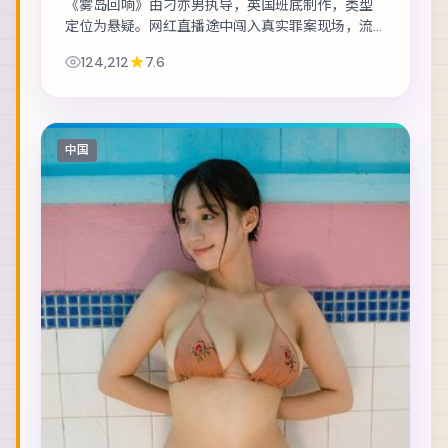
《雾岛回响》由刁亦男执导，英国班底制作，类型
定位为悬疑。网红直播途中闯入真实罪案现场，流
量与良知正面冲突。主演包括全智贤、王凯、刘德
124,212
7.6
华 等，表演层次丰富。在类型框架内尝试作者表...
中国