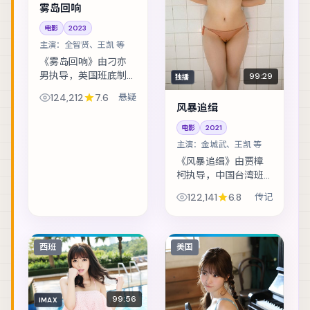
雾岛回响
电影
2023
主演：
全智贤、王凯 等
《雾岛回响》由刁亦
男执导，英国班底制
99:29
独播
作，类型定位为悬
124,212
7.6
悬疑
疑。网红直播途中闯
风暴追缉
入真实罪案现场，流
电影
2021
量与良知正面冲突。
主演包括全智贤、王
主演：
金城武、王凯 等
凯、刘德华 等，表演...
《风暴追缉》由贾樟
柯执导，中国台湾班
底制作，类型定位为
122,141
6.8
传记
传记。人工智能伦理
听证前夕，核心工程
师离奇失联。主演包
括金城武、王凯、周
西班
美国
冬雨 等，表演层次...
99:56
IMAX