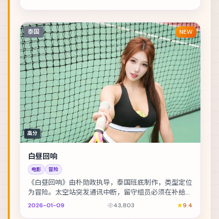
泰国
NEW
高分
白昼回响
电影
冒险
《白昼回响》由朴勋政执导，泰国班底制作，类型定位
为冒险。太空站突发通讯中断，留守组员必须在补给耗
尽前自救。主演包括金城武、张震、刘亦菲 等，表演...
2026-01-09
43,803
9.4