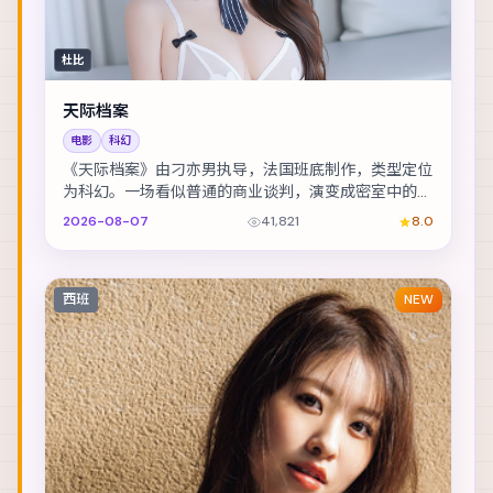
杜比
天际档案
电影
科幻
《天际档案》由刁亦男执导，法国班底制作，类型定位
为科幻。一场看似普通的商业谈判，演变成密室中的心
理博弈。主演包括朱一龙、黄政民、杨紫 等，表演层...
2026-08-07
41,821
8.0
西班
NEW