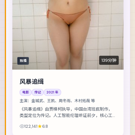
139分钟
独播
风暴追缉
电影
传记
2021
年
主演：
金城武、王凯、周冬雨、木村拓哉 等
《风暴追缉》由贾樟柯执导，中国台湾班底制作，
类型定位为传记。人工智能伦理听证前夕，核心工
程师离奇失联。主演包括金城武、王凯、周冬雨
122,141
6.8
等，表演层次丰富。美术与声音设计共同营造沉浸...