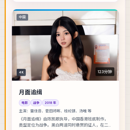
中国
123分钟
4K
月面追缉
电影
战争
2018
年
主演：
雷佳音、菅田将晖、桂纶镁、汤唯 等
《月面追缉》由陈凯歌执导，中国香港班底制作，
类型定位为战争。黑白两道同时悬赏的证人，在二