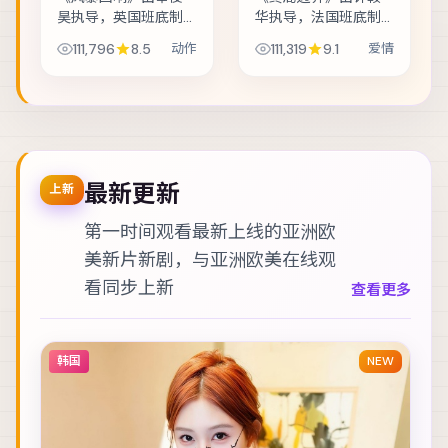
昊执导，英国班底制
华执导，法国班底制
作，类型定位为动
作，类型定位为爱
111,796
8.5
动作
111,319
9.1
爱情
作。灾难预警被压下
情。人工智能伦理听
之后，小人物在倒计
证前夕，核心工程师
时里做出艰难抉择。
离奇失联。主演包括
主演包括玛格特·罗
周迅、杨紫、孔刘
比、汤唯、胡歌 等，...
等，表演层次丰富。
镜...
最新更新
上新
第一时间观看最新上线的亚洲欧
美新片新剧，与
亚洲欧美在线观
看
同步上新
查看更多
韩国
NEW