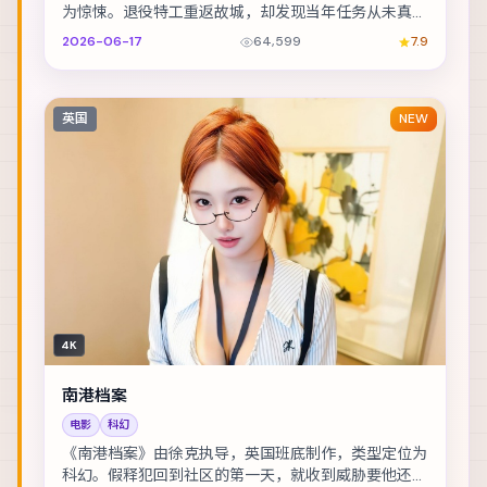
为惊悚。退役特工重返故城，却发现当年任务从未真正
结束。主演包括刘德华、孔刘、赞达亚 等，表演层次...
2026-06-17
64,599
7.9
英国
NEW
4K
南港档案
电影
科幻
《南港档案》由徐克执导，英国班底制作，类型定位为
科幻。假释犯回到社区的第一天，就收到威胁要他还一