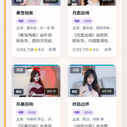
99:04
99:47
独播
4K
暴雪档案
月面追缉
电影
2025
电影
2018
主演：
雷佳音、朱一龙 等
主演：
雷佳音、菅田将晖
等
《暴雪档案》由朴勋
《月面追缉》由陈凯
政执导，西班牙班底
歌执导，中国香港班
制作，类型定位为爱
底制作，类型定位为
114,738
8.9
爱情
113,751
8.0
战争
情。一场看似普通的
战争。黑白两道同时
商业谈判，演变成密
悬赏的证人，在二十
室中的心理博弈。主
四小时内穿越整座
演包括雷佳音、朱一
城。主演包括雷佳
英国
法国
龙、舒淇 等，表演...
音、菅田将晖、桂纶
镁 ...
99:15
99:38
臻彩
臻彩
风暴回响
终局边界
电影
2026
电影
2020
主演：
玛格特·罗比、汤唯
主演：
周迅、杨紫 等
等
《风暴回响》由奉俊
《终局边界》由许鞍