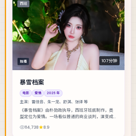
西班
107分钟
独播
暴雪档案
电影
爱情
2025
年
主演：
雷佳音、朱一龙、舒淇、张译 等
《暴雪档案》由朴勋政执导，西班牙班底制作，类
型定位为爱情。一场看似普通的商业谈判，演变成
密室中的心理博弈。主演包括雷佳音、朱一龙、舒
114,738
8.9
淇 等，表演层次丰富。在类型框架内尝试作者表...