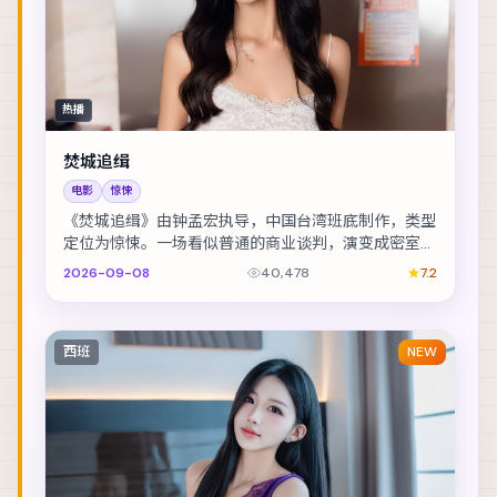
热播
焚城追缉
电影
惊悚
《焚城追缉》由钟孟宏执导，中国台湾班底制作，类型
定位为惊悚。一场看似普通的商业谈判，演变成密室中
的心理博弈。主演包括宋康昊、李光洁、舒淇 等，表...
2026-09-08
40,478
7.2
西班
NEW