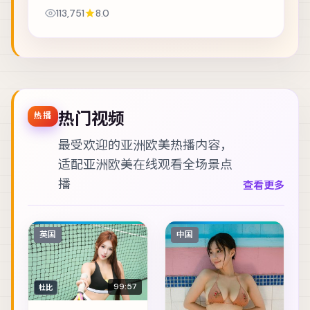
十四小时内穿越整座城。主演包括雷佳音、菅田将
113,751
8.0
晖、桂纶镁 等，表演层次丰富。群戏调度成熟，...
热门视频
热播
最受欢迎的亚洲欧美热播内容，
适配
亚洲欧美在线观看
全场景点
播
查看更多
英国
中国
99:57
杜比